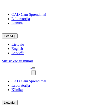
CAD Cam Sprendimai
Laboratorija
Klinika
Lietuvių
Lietuvių
English
Latviešu
Susisiekite su mumis
CAD Cam Sprendimai
Laboratorija
Klinika
Lietuvių