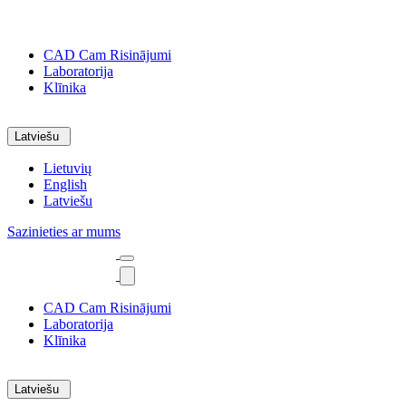
CAD Cam Risinājumi
Laboratorija
Klīnika
Latviešu
Lietuvių
English
Latviešu
Sazinieties ar mums
CAD Cam Risinājumi
Laboratorija
Klīnika
Latviešu